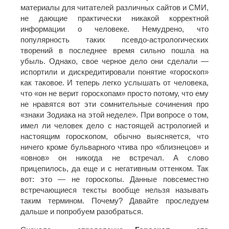
материалы для читателей различных сайтов и СМИ,
не дающие практически никакой корректной
информации о человеке. Немудрено, что
популярность таких псевдо-астрологических
творений в последнее время сильно пошла на
убыль. Однако, свое черное дело они сделали —
испортили и дискредитировали понятие «гороскоп»
как таковое. И теперь легко услышать от человека,
что «он не верит гороскопам» просто потому, что ему
не нравятся вот эти сомнительные сочинения про
«знаки Зодиака на этой неделе». При вопросе о том,
имел ли человек дело с настоящей астрологией и
настоящим гороскопом, обычно выясняется, что
ничего кроме бульварного чтива про «близнецов» и
«овнов» он никогда не встречал. А слово
прицепилось, да еще и с негативным оттенком. Так
вот: это — не гороскопы. Данные повсеместно
встречающиеся тексты вообще нельзя называть
таким термином. Почему? Давайте проследуем
дальше и попробуем разобраться.