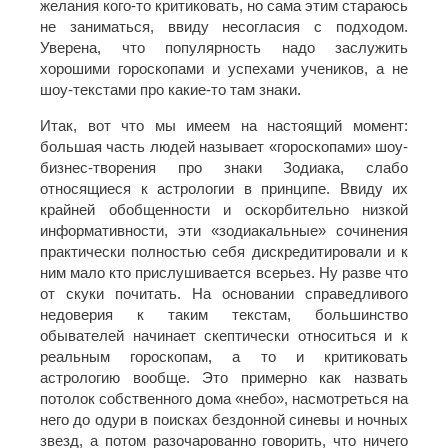
желания кого-то критиковать, но сама этим стараюсь
не заниматься, ввиду несогласия с подходом.
Уверена, что популярность надо заслужить
хорошими гороскопами и успехами учеников, а не
шоу-текстами про какие-то там знаки.
Итак, вот что мы имеем на настоящий момент:
большая часть людей называет «гороскопами» шоу-
бизнес-творения про знаки Зодиака, слабо
относящиеся к астрологии в принципе. Ввиду их
крайней обобщенности и оскорбительно низкой
информативности, эти «зодиакальные» сочинения
практически полностью себя дискредитировали и к
ним мало кто прислушивается всерьез. Ну разве что
от скуки почитать. На основании справедливого
недоверия к таким текстам, большинство
обывателей начинает скептически относиться и к
реальным гороскопам, а то и критиковать
астрологию вообще. Это примерно как назвать
потолок собственного дома «небо», насмотреться на
него до одури в поисках бездонной синевы и ночных
звезд, а потом разочарованно говорить, что ничего