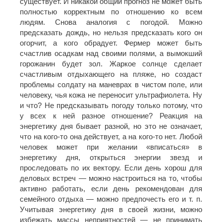
существует. И никакой общий прогноз не может быть
полностью корректным по отношению ко всем
людям. Снова аналогия с погодой. Можно
предсказать дождь, но нельзя предсказать кого он
огорчит, а кого обрадует. Фермер может быть
счастлив осадкам над своими полями, а вымокший
горожанин будет зол. Жаркое солнце сделает
счастливым отдыхающего на пляже, но создаст
проблемы солдату на маневрах в чистом поле, или
человеку, чья кожа не переносит ультрафиолета. Ну
и что? Не предсказывать погоду только потому, что
у всех к ней разное отношение? Реакция на
энергетику дня бывает разной, но это не означает,
что на кого-то она действует, а на кого-то нет. Любой
человек может при желании «вписаться» в
энергетику дня, открыться энергии звезд и
проследовать по их вектору. Если день хорош для
деловых встреч — можно настроиться на то, чтобы
активно работать, если день рекомендован для
семейного отдыха — можно предпочесть его и т. п.
Учитывая энергетику дня в своей жизни, можно
избежать массы неприятностей — не принимать